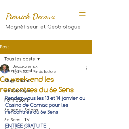
Pierrick Decaux
Magnétiseur et Géobiologue
Post
Tous les posts
decauxpierrick
Tous les posts
11 janv. 2024
1 min de lecture
Ce week-end les
Magnétisme
rencontres du 6e Sens
Géobiologie
Rendez-vous les 13 et 14 janvier au 
Formations
Casino de Carnac pour les 
6e sens - Salons
rencontres du 6e Sens
6e Sens - TV
ENTRÉE GRATUITE 