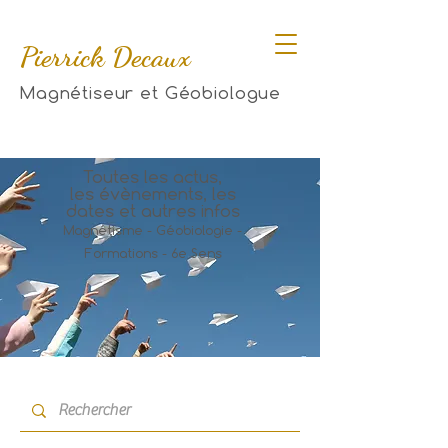
Pierrick Decaux
Magnétiseur et Géobiologue
Toutes les actus,
les évènements, les
dates et autres infos
Magnétisme - Géobiologie -
Formations - 6e Sens