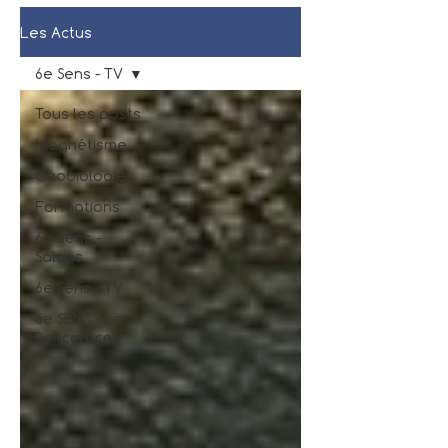
Les Actus
6e Sens - TV
Tous les posts
Magnétisme
Géobiologie
Formations
6e sens -
Salons
6e Sens - TV
6e SENS - Les
Rencontres