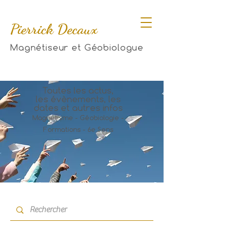
Pierrick Decaux
Magnétiseur et Géobiologue
Toutes les actus,
les évènements, les
dates et autres infos
Magnétisme - Géobiologie -
Formations - 6e Sens