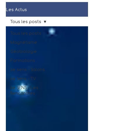
Les Actus
Tous les posts
Tous les posts
Magnétisme
Géobiologie
Formations
6e sens - Salons
6e Sens - TV
6e SENS - Les
Rencontres